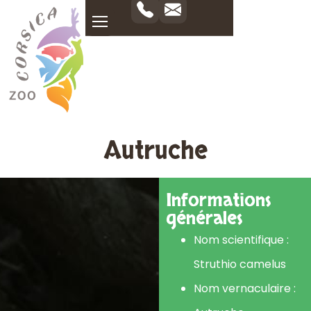
Autruche
Informations
générales
Nom scientifique :
Struthio camelus
Nom vernaculaire :