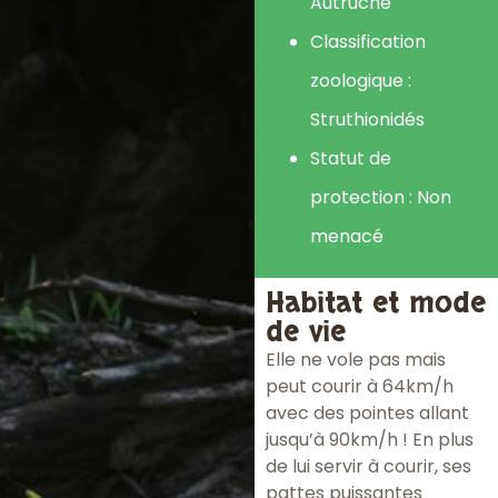
Autruche
Classification
zoologique :
Struthionidés
Statut de
protection : Non
menacé
Habitat et mode
de vie
Elle ne vole pas mais
peut courir à 64km/h
avec des pointes allant
jusqu’à 90km/h ! En plus
de lui servir à courir, ses
pattes puissantes