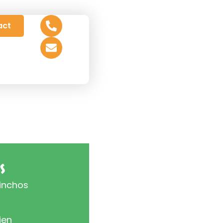
act
s
hinchos
ien