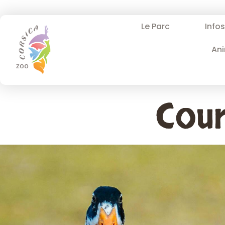
Le Parc
Info
An
Cour