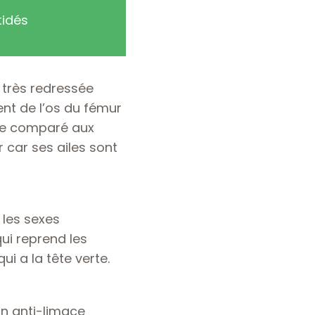
tidés
 très redressée
ent de l’os du fémur
ière comparé aux
r car ses ailes sont
 les sexes
ui reprend les
ui a la tête verte.
un anti-limace