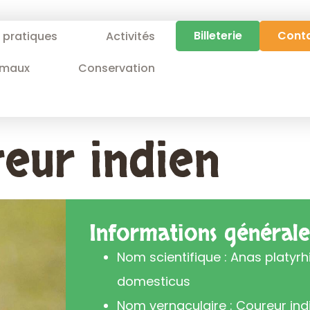
Billeterie
Cont
s pratiques
Activités
imaux
Conservation
eur indien
Informations générale
Nom scientifique : Anas platyr
domesticus
Nom vernaculaire : Coureur ind