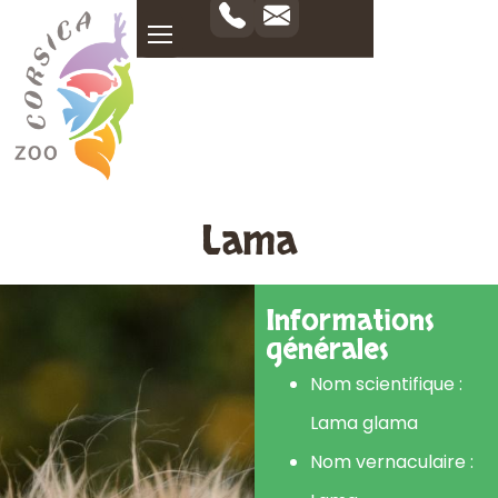
Lama
Informations
générales
Nom scientifique :
Lama glama
Nom vernaculaire :