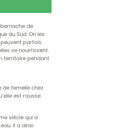
e bernache de
que du Sud. On les
 peuvent parfois
lles se nourrissent.
n territoire pendant
le de femelle chez
u’elle est rousse.
me siècle qui a
au. Il a ainsi