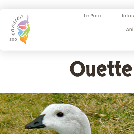
Le Parc
Info
An
Ouette