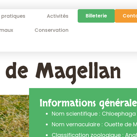
Billeterie
Cont
s pratiques
Activités
imaux
Conservation
 de Magellan
Informations générale
Nom scientifique : Chloephaga
Nom vernaculaire : Ouette de 
Classification zoologique : Ana