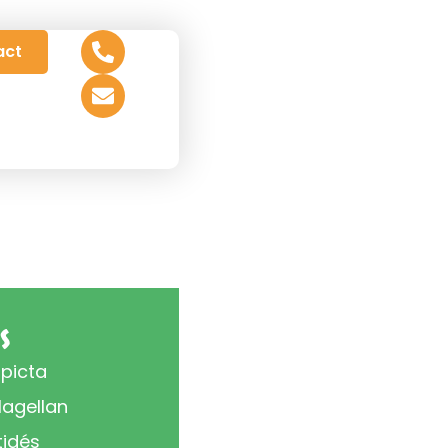
act
s
 picta
Magellan
tidés